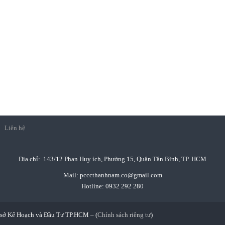
Liên hệ
Địa chỉ: 143/12 Phan Huy ích, Phường 15, Quận Tân Bình
, TP. HCM
Mail: pcccthanhnam.co@gmail.com
Hotline: 0932 292 280
sở Kế Hoạch và Đầu Tư TP.HCM – (
Chính sách riêng tư
)