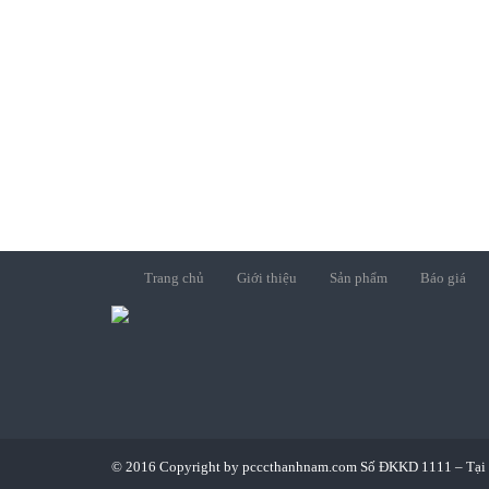
Trang chủ
Giới thiệu
Sản phẩm
Báo giá
© 2016 Copyright by pcccthanhnam.com Số ĐKKD 1111 – Tại 